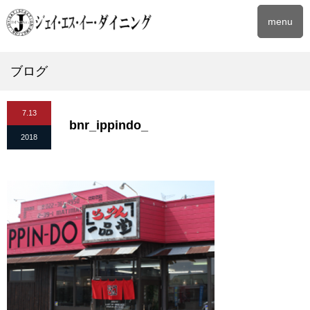
menu
ブログ
7.13
bnr_ippindo_
2018