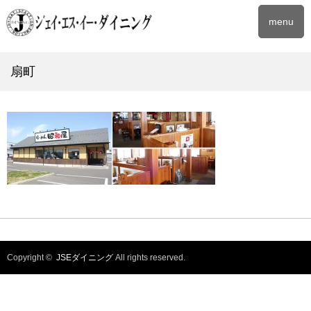
menu
扇町
Copyright ©
JSEダイニング
All rights reserved.