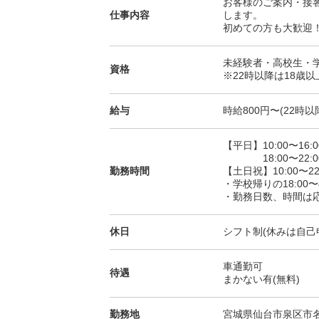
お客様のご案内・接
仕事内容
します。
初めての方も大歓迎
未経験者・高校生・
資格
※22時以降は18歳
給与
時給800円〜(22時以
【平日】10:00〜16:0
18:00〜22:0
勤務時間
【土日祝】10:00〜22
・学校帰りの18:00
・勤務日数、時間は
休日
シフト制(休みは自己
車通勤可
待遇
まかない有(無料)
勤務地
宮城県仙台市泉区市名坂