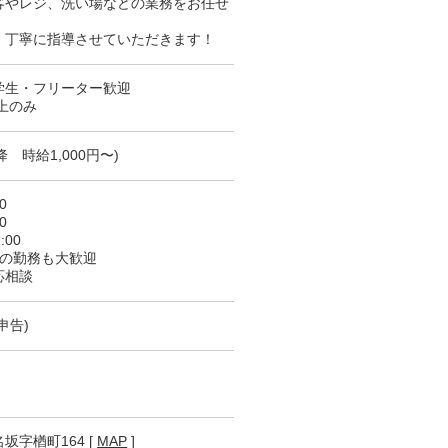
客やレジ、洗い場などの業務をお任せ
！丁寧に指導させていただきます！
学生・フリーター歓迎
以上のみ
降 時給1,000円〜)
0
0
:00
〜の勤務も大歓迎
応相談
申告)
字楢町164 [
MAP
]